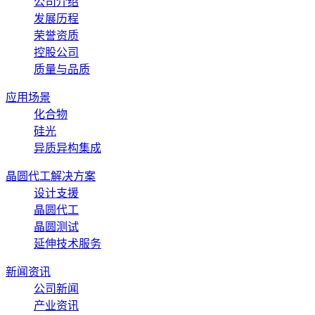
公司介绍
发展历程
荣誉资质
控股公司
质量与品质
应用场景
化合物
硅光
异质异构集成
晶圆代工解决方案
设计支援
晶圆代工
晶圆测试
延伸技术服务
新闻资讯
公司新闻
产业资讯