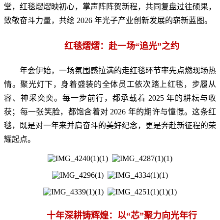
堂，红毯熠熠映初心，掌声阵阵贺新程，共同复盘过往硕果，
致敬奋斗力量，共绘 2026 年光子产业创新发展的崭新蓝图。
红毯熠熠：赴一场“追光”之约
年会伊始，一场氛围感拉满的走红毯环节率先点燃现场热
情。聚光灯下，身着盛装的全体员工依次踏上红毯，步履从
容、神采奕奕。每一步前行，都承载着 2025 年的耕耘与收
获；每一张笑脸，都饱含着对 2026 年的期许与憧憬。这条红
毯，既是对一年来并肩奋斗的美好纪念，更是奔赴新征程的荣
耀起点。
十年深耕铸辉煌：以“芯”聚力向光年行