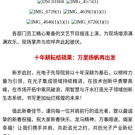
各部门员工精心筹备的文艺节目接连上演，为现场增添满
满欢乐，现场掌声与欢呼声此起彼伏。
十年耕耘结硕果：万里扬帆再出发
新岁启封，光电子先导院将以十年深耕为基石，以榜样力
量为引领，在光子集成领域持续精进，在技术创新中勇攀高
峰，在市场开拓中乘风破浪，用智慧与汗水打造光子领域创新
生态系统，书写更加灿烂辉煌的未来！
值此新春佳节，谨向每一位并肩前行的追光者，致以最诚
挚的新春祝福，祝大家新春快乐、龙马精神、万事顺遂、阖家
幸福！让我们携手并肩，共赴追光之约，共创光子产业新纪