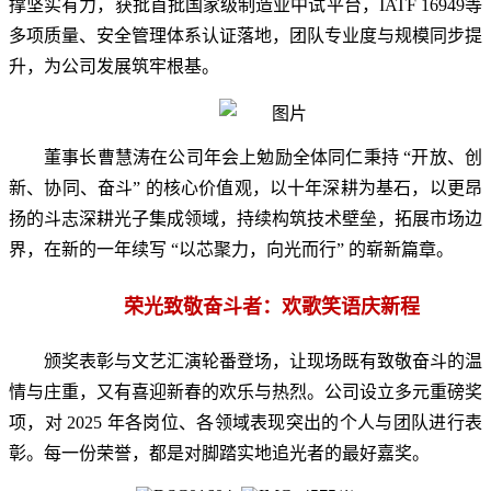
撑坚实有力，获批首批国家级制造业中试平台，IATF 16949等
多项质量、安全管理体系认证落地，团队专业度与规模同步提
升，为公司发展筑牢根基。
董事长曹慧涛在公司年会上勉励全体同仁秉持 “开放、创
新、协同、奋斗” 的核心价值观，以十年深耕为基石，以更昂
扬的斗志深耕光子集成领域，持续构筑技术壁垒，拓展市场边
界，在新的一年续写 “以芯聚力，向光而行” 的崭新篇章。
荣光致敬奋斗者：欢歌笑语庆新程
颁奖表彰与文艺汇演轮番登场，让现场既有致敬奋斗的温
情与庄重，又有喜迎新春的欢乐与热烈。公司设立多元重磅奖
项，对 2025 年各岗位、各领域表现突出的个人与团队进行表
彰。每一份荣誉，都是对脚踏实地追光者的最好嘉奖。